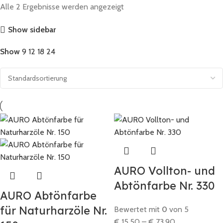
Alle 2 Ergebnisse werden angezeigt
Show sidebar
Show
9
12
18
24
AURO Vollton- und
Abtönfarbe Nr. 330
AURO Abtönfarbe
für Naturharzöle Nr.
Bewertet mit
0
von 5
€
15,50
–
€
73,90