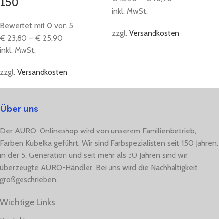
150
inkl. MwSt.
Bewertet mit
0
von 5
zzgl.
Versandkosten
€
23,80
–
€
25,90
inkl. MwSt.
zzgl.
Versandkosten
Über uns
Der AURO-Onlineshop wird von unserem Familienbetrieb,
Farben Kubelka geführt. Wir sind Farbspezialisten seit 150 Jahren.
in der 5. Generation und seit mehr als 30 Jahren sind wir
überzeugte AURO-Händler. Bei uns wird die Nachhaltigkeit
großgeschrieben.
Wichtige Links