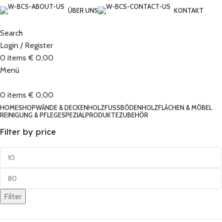
ÜBER UNS
KONTAKT
Search
Login / Register
0
items
€
0,00
Menü
0
items
€
0,00
HOME
SHOP
WÄNDE & DECKEN
HOLZFUSSBÖDEN
HOLZFLÄCHEN & MÖBEL
REINIGUNG & PFLEGE
SPEZIALPRODUKTE
ZUBEHÖR
Filter by price
Filter