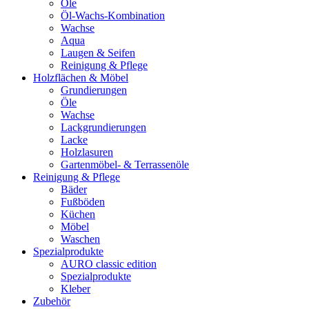
Öle
Öl-Wachs-Kombination
Wachse
Aqua
Laugen & Seifen
Reinigung & Pflege
Holzflächen & Möbel
Grundierungen
Öle
Wachse
Lackgrundierungen
Lacke
Holzlasuren
Gartenmöbel- & Terrassenöle
Reinigung & Pflege
Bäder
Fußböden
Küchen
Möbel
Waschen
Spezialprodukte
AURO classic edition
Spezialprodukte
Kleber
Zubehör