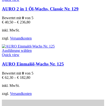
weist
mehrere
AURO 2 in 1 Öl-Wachs, Classic Nr. 129
Varianten
auf.
Bewertet mit
0
von 5
Die
€
40,50
–
€
236,80
Optionen
können
inkl. MwSt.
auf
der
zzgl.
Versandkosten
Produktseite
gewählt
Dieses
werden
Ausführung wählen
Produkt
Quick view
weist
mehrere
AURO Einmalöl-Wachs Nr. 125
Varianten
auf.
Bewertet mit
0
von 5
Die
€
62,30
–
€
182,80
Optionen
können
inkl. MwSt.
auf
der
zzgl.
Versandkosten
Produktseite
gewählt
werden