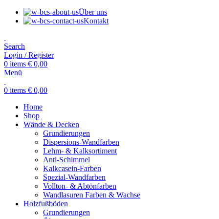
Über uns
Kontakt
Search
Login / Register
0
items
€
0,00
Menü
0
items
€
0,00
Home
Shop
Wände & Decken
Grundierungen
Dispersions-Wandfarben
Lehm- & Kalksortiment
Anti-Schimmel
Kalkcasein-Farben
Spezial-Wandfarben
Vollton- & Abtönfarben
Wandlasuren Farben & Wachse
Holzfußböden
Grundierungen