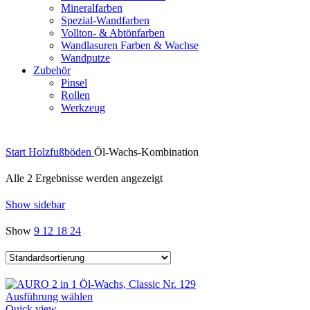
Mineralfarben
Spezial-Wandfarben
Vollton- & Abtönfarben
Wandlasuren Farben & Wachse
Wandputze
Zubehör
Pinsel
Rollen
Werkzeug
Start
Holzfußböden
Öl-Wachs-Kombination
Alle 2 Ergebnisse werden angezeigt
Show sidebar
Show
9
12
18
24
Dieses
Ausführung wählen
Produkt
Quick view