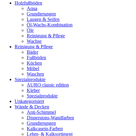
Holzfußböden
Aqua
Grundierungen
Laugen & Seifen
Öl-Wachs-Kombination
Öle
Reinigung & Pflege
Wachse
Reinigung & Pflege
Bäder
Fußböden
Küchen
Möbel
Waschen
Spezialprodukte
AURO classic edition
Kleber
Spezialprodukte
Unkategorisiert
Wände & Decken
Anti-Schimmel
Dispersions-Wandfarben
Grundierungen
Kalkcasein-Farben
Lehm- & Kalksortiment