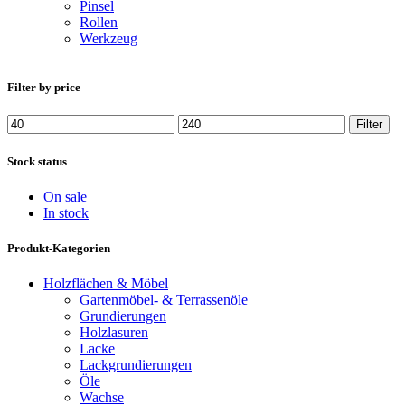
Pinsel
Rollen
Werkzeug
Filter by price
Min.
Max.
Filter
Preis
Preis
Stock status
On sale
In stock
Produkt-Kategorien
Holzflächen & Möbel
Gartenmöbel- & Terrassenöle
Grundierungen
Holzlasuren
Lacke
Lackgrundierungen
Öle
Wachse