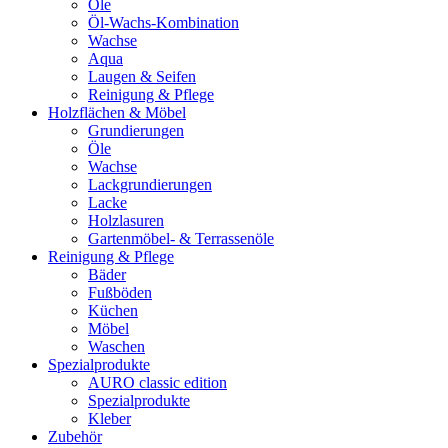
Öle
Öl-Wachs-Kombination
Wachse
Aqua
Laugen & Seifen
Reinigung & Pflege
Holzflächen & Möbel
Grundierungen
Öle
Wachse
Lackgrundierungen
Lacke
Holzlasuren
Gartenmöbel- & Terrassenöle
Reinigung & Pflege
Bäder
Fußböden
Küchen
Möbel
Waschen
Spezialprodukte
AURO classic edition
Spezialprodukte
Kleber
Zubehör