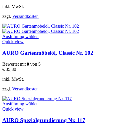
Optionen
können
inkl. MwSt.
auf
der
zzgl.
Versandkosten
Produktseite
gewählt
werden
Dieses
Ausführung wählen
Produkt
Quick view
weist
mehrere
AURO Gartenmöbelöl, Classic Nr. 102
Varianten
auf.
Bewertet mit
0
von 5
Die
€
35,30
Optionen
können
inkl. MwSt.
auf
der
zzgl.
Versandkosten
Produktseite
gewählt
Dieses
werden
Ausführung wählen
Produkt
Quick view
weist
mehrere
AURO Spezialgrundierung Nr. 117
Varianten