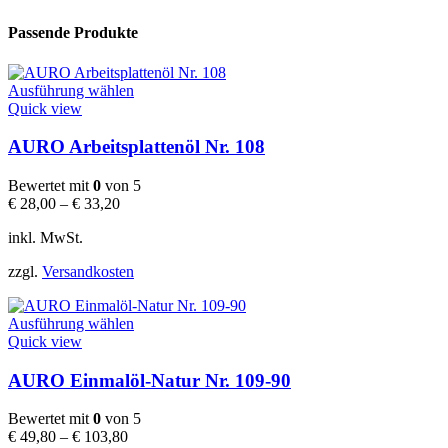
Passende Produkte
Dieses
Ausführung wählen
Produkt
Quick view
weist
mehrere
AURO Arbeitsplattenöl Nr. 108
Varianten
auf.
Bewertet mit
0
von 5
Die
€
28,00
–
€
33,20
Optionen
können
inkl. MwSt.
auf
der
zzgl.
Versandkosten
Produktseite
gewählt
Dieses
werden
Ausführung wählen
Produkt
Quick view
weist
mehrere
AURO Einmalöl-Natur Nr. 109-90
Varianten
auf.
Bewertet mit
0
von 5
Die
€
49,80
–
€
103,80