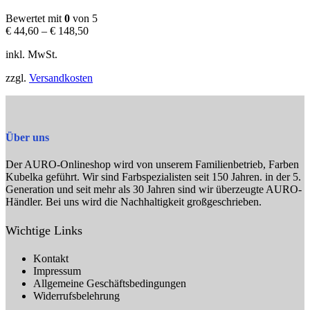
Varianten
auf.
Bewertet mit
0
von 5
Die
€
44,60
–
€
148,50
Optionen
können
inkl. MwSt.
auf
der
zzgl.
Versandkosten
Produktseite
gewählt
werden
Über uns
Der AURO-Onlineshop wird von unserem Familienbetrieb, Farben
Kubelka geführt. Wir sind Farbspezialisten seit 150 Jahren. in der 5.
Generation und seit mehr als 30 Jahren sind wir überzeugte AURO-
Händler. Bei uns wird die Nachhaltigkeit großgeschrieben.
Wichtige Links
Kontakt
Impressum
Allgemeine Geschäftsbedingungen
Widerrufsbelehrung