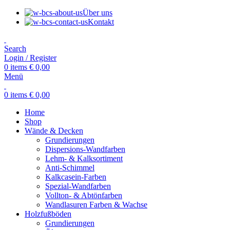
Über uns
Kontakt
Search
Login / Register
0
items
€
0,00
Menü
0
items
€
0,00
Home
Shop
Wände & Decken
Grundierungen
Dispersions-Wandfarben
Lehm- & Kalksortiment
Anti-Schimmel
Kalkcasein-Farben
Spezial-Wandfarben
Vollton- & Abtönfarben
Wandlasuren Farben & Wachse
Holzfußböden
Grundierungen