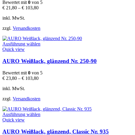
auf.
Bewertet mit
0
von 5
Die
€
21,80
–
€
103,80
Optionen
können
inkl. MwSt.
auf
der
zzgl.
Versandkosten
Produktseite
gewählt
Dieses
werden
Ausführung wählen
Produkt
Quick view
weist
mehrere
AURO Weißlack, glänzend Nr. 250-90
Varianten
auf.
Bewertet mit
0
von 5
Die
€
23,80
–
€
103,80
Optionen
können
inkl. MwSt.
auf
der
zzgl.
Versandkosten
Produktseite
gewählt
Dieses
werden
Ausführung wählen
Produkt
Quick view
weist
mehrere
AURO Weißlack, glänzend, Classic Nr. 935