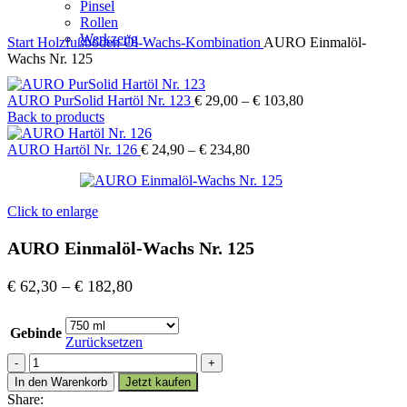
Pinsel
Rollen
Werkzeug
Start
Holzfußböden
Öl-Wachs-Kombination
AURO Einmalöl-
Wachs Nr. 125
AURO PurSolid Hartöl Nr. 123
€
29,00
–
€
103,80
Back to products
AURO Hartöl Nr. 126
€
24,90
–
€
234,80
Click to enlarge
AURO Einmalöl-Wachs Nr. 125
€
62,30
–
€
182,80
Gebinde
Zurücksetzen
AURO
Einmalöl-
In den Warenkorb
Jetzt kaufen
Wachs
Share: