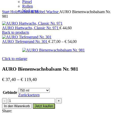
Pinsel
Rollen
Werkzeug
Start
Holzflächen & Möbel
Wachse
AURO Bienenwachsbalsam Nr.
981
AURO Hartwachs, Classic Nr. 971
€
44,60
Back to products
AURO Tiefengrund Nr. 301
€
27,00
–
€
54,00
Click to enlarge
AURO Bienenwachsbalsam Nr. 981
€
37,40
–
€
119,40
Gebinde
Zurücksetzen
AURO
Bienenwachsbalsam
In den Warenkorb
Jetzt kaufen
Nr.
Share: