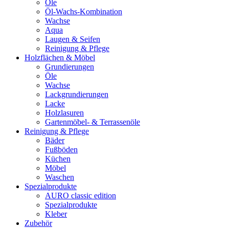
Öle
Öl-Wachs-Kombination
Wachse
Aqua
Laugen & Seifen
Reinigung & Pflege
Holzflächen & Möbel
Grundierungen
Öle
Wachse
Lackgrundierungen
Lacke
Holzlasuren
Gartenmöbel- & Terrassenöle
Reinigung & Pflege
Bäder
Fußböden
Küchen
Möbel
Waschen
Spezialprodukte
AURO classic edition
Spezialprodukte
Kleber
Zubehör