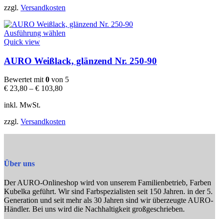
der
zzgl.
Versandkosten
Produktseite
gewählt
Dieses
werden
Ausführung wählen
Produkt
Quick view
weist
mehrere
AURO Weißlack, glänzend Nr. 250-90
Varianten
auf.
Bewertet mit
0
von 5
Die
€
23,80
–
€
103,80
Optionen
können
inkl. MwSt.
auf
der
zzgl.
Versandkosten
Produktseite
gewählt
werden
Über uns
Der AURO-Onlineshop wird von unserem Familienbetrieb, Farben
Kubelka geführt. Wir sind Farbspezialisten seit 150 Jahren. in der 5.
Generation und seit mehr als 30 Jahren sind wir überzeugte AURO-
Händler. Bei uns wird die Nachhaltigkeit großgeschrieben.