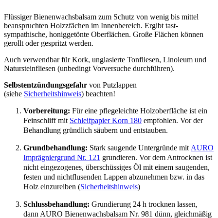
981
Menge
Flüssiger Bienenwachsbalsam zum Schutz von wenig bis mittel
beanspruchten Holzzfächen im Innenbereich. Ergibt tast-
sympathische, honiggetönte Oberflächen. Große Flächen können
gerollt oder gespritzt werden.
Auch verwendbar für Kork, unglasierte Tonfliesen, Linoleum und
Natursteinfliesen (unbedingt Vorversuche durchführen).
Selbstentzündungsgefahr
von Putzlappen
(siehe
Sicherheitshinweis
) beachten!
Vorbereitung:
Für eine pflegeleichte Holzoberfläche ist ein
Feinschliff mit
Schleifpapier Korn 180
empfohlen. Vor der
Behandlung gründlich säubern und entstauben.
Grundbehandlung:
Stark saugende Untergründe mit
AURO
Imprägniergrund Nr. 121
grundieren. Vor dem Antrocknen ist
nicht eingezogenes, überschüssiges Öl mit einem saugenden,
festen und nichtflusenden Lappen abzunehmen bzw. in das
Holz einzureiben (
Sicherheitshinweis
)
Schlussbehandlung:
Grundierung 24 h trocknen lassen,
dann AURO Bienenwachsbalsam Nr. 981 dünn, gleichmäßig