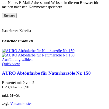
Name, E-Mail-Adresse und Website in diesem Browser für
meinen nächsten Kommentar speichern.
Naturfarben Kubelka
Passende Produkte
Dieses
Ausführung wählen
Produkt
Quick view
weist
mehrere
AURO Abtönfarbe für Naturharzöle Nr. 150
Varianten
auf.
Bewertet mit
0
von 5
Die
€
23,80
–
€
25,90
Optionen
können
inkl. MwSt.
auf
der
zzgl.
Versandkosten
Produktseite