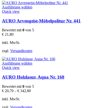
gewählt
Dieses
werden
Ausführung wählen
Produkt
Quick view
weist
mehrere
AURO Arvengeist-Möbelpolitur Nr. 441
Varianten
auf.
Bewertet mit
0
von 5
Die
€
21,80
Optionen
können
inkl. MwSt.
auf
der
zzgl.
Versandkosten
Produktseite
gewählt
Dieses
werden
Ausführung wählen
Produkt
Quick view
weist
mehrere
AURO Holzlasur, Aqua Nr. 160
Varianten
auf.
Bewertet mit
0
von 5
Die
€
20,70
–
€
342,80
Optionen
können
inkl. MwSt.
auf
der
zzgl.
Versandkosten