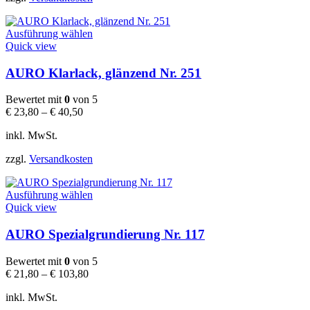
Produktseite
gewählt
Dieses
werden
Ausführung wählen
Produkt
Quick view
weist
mehrere
AURO Klarlack, glänzend Nr. 251
Varianten
auf.
Bewertet mit
0
von 5
Die
€
23,80
–
€
40,50
Optionen
können
inkl. MwSt.
auf
der
zzgl.
Versandkosten
Produktseite
gewählt
Dieses
werden
Ausführung wählen
Produkt
Quick view
weist
mehrere
AURO Spezialgrundierung Nr. 117
Varianten
auf.
Bewertet mit
0
von 5
Die
€
21,80
–
€
103,80
Optionen
können
inkl. MwSt.
auf