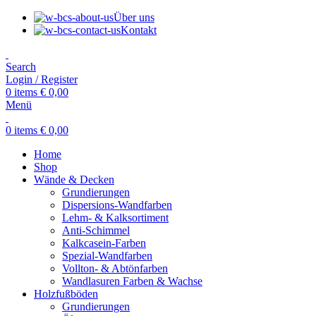
Über uns
Kontakt
Search
Login / Register
0
items
€
0,00
Menü
0
items
€
0,00
Home
Shop
Wände & Decken
Grundierungen
Dispersions-Wandfarben
Lehm- & Kalksortiment
Anti-Schimmel
Kalkcasein-Farben
Spezial-Wandfarben
Vollton- & Abtönfarben
Wandlasuren Farben & Wachse
Holzfußböden
Grundierungen